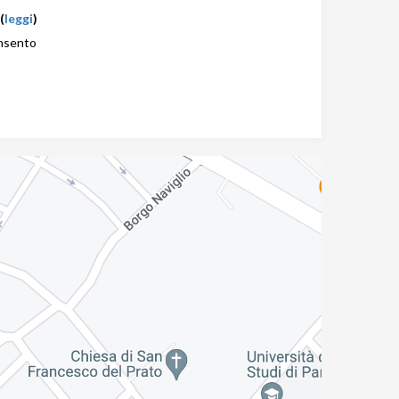
(
leggi
)
nsento