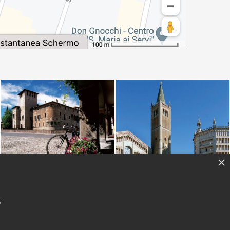
×
y
acy
-
Cookie