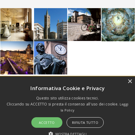
×
Informativa Cookie e Privacy
Questo sito utilizza cookies tecnici.
Cliccando su ACCETTO si presta il consenso all'uso dei cookie.
Leggi
la Policy
Copyright (c) Emilia Welcome Srls - P.Iva 02936500342. All rights
reserved -
Privacy
-
Cookie
ACCETTO
RIFIUTA TUTTO
MOSTRA DETTAGLI