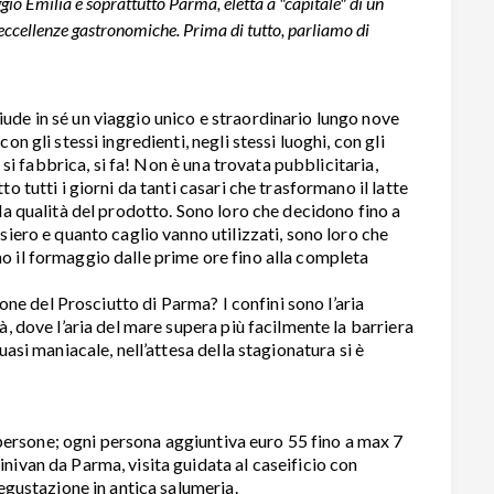
gio Emilia e soprattutto Parma, eletta a "capitale" di un
e eccellenze gastronomiche. Prima di tutto, parliamo di
ude in sé un viaggio unico e straordinario lungo nove
n gli stessi ingredienti, negli stessi luoghi, con gli
n si fabbrica, si fa! Non è una trovata pubblicitaria,
o tutti i giorni da tanti casari che trasformano il latte
la qualità del prodotto. Sono loro che decidono fino a
siero e quanto caglio vanno utilizzati, sono loro che
o il formaggio dalle prime ore fino alla completa
ione del Prosciutto di Parma? I confini sono l’aria
à, dove l’aria del mare supera più facilmente la barriera
uasi maniacale, nell’attesa della stagionatura si è
persone; ogni persona aggiuntiva euro 55 fino a max 7
nivan da Parma, visita guidata al caseificio con
degustazione in antica salumeria.