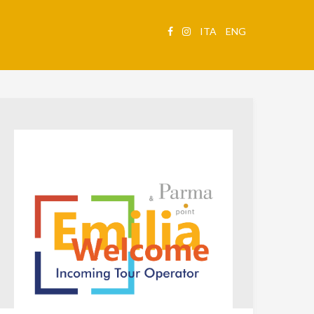
ITA
ENG