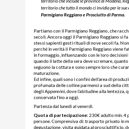
territorio che include le province di Modena, Reg
territorio che tutto il mondo ci invidia per le su
Parmigiano Reggiano e Prosciutto di Parma
.
Partiamo con il Parmigiano Reggiano, che racchi
secoli. Ancora oggi il Parmigiano Reggiano si fa co
stessi sapienti gesti rituali di nove secoli fa. No
perché in verità il Parmigiano Reggiano viene fatt
in formaggio, influenzando con le loro decisioni 
quando il latte della sera deve scremare, quanto 
seguono la cottura e sono sempre loro che curan
maturazione.
Ed infine, quali sono i confini dell’area di produz
profumata delle colline parmensi a sud della citt
degli Appennini, dove l’abitudine alla lentezza, q
conservata fino a oggi.
Partenza dal lunedi al venerdi.
Quota di partecipazione
: 230€ adulto min. 4 
persone. Comprensiva di: trasporto privato in mi
degustazione, visita guidata al prosciuttificio, 