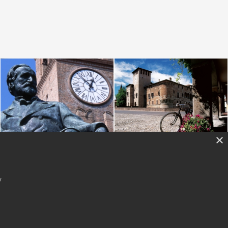
×
y
acy
-
Cookie