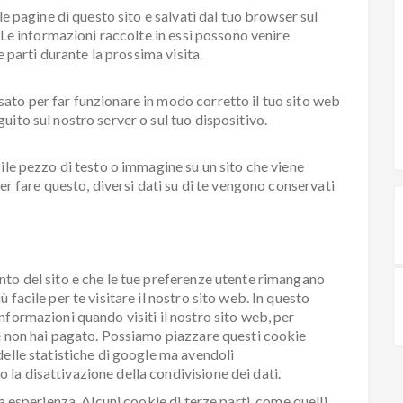
le pagine di questo sito e salvati dal tuo browser sul
. Le informazioni raccolte in essi possono venire
e parti durante la prossima visita.
ato per far funzionare in modo corretto il tuo sito web
ito sul nostro server o sul tuo dispositivo.
bile pezzo di testo o immagine su un sito che viene
Per fare questo, diversi dati su di te vengono conservati
nto del sito e che le tue preferenze utente rimangano
 facile per te visitare il nostro sito web. In questo
nformazioni quando visiti il nostro sito web, per
hé non hai pagato. Possiamo piazzare questi cookie
delle statistiche di google ma avendoli
la disattivazione della condivisione dei dati.
a esperienza. Alcuni cookie di terze parti, come quelli