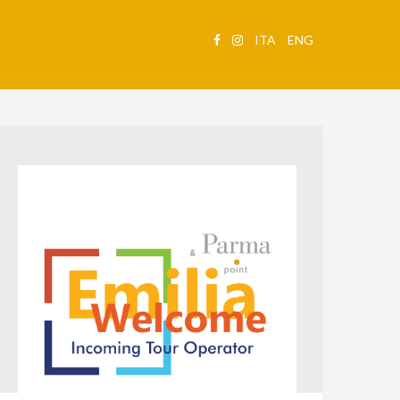
ITA
ENG