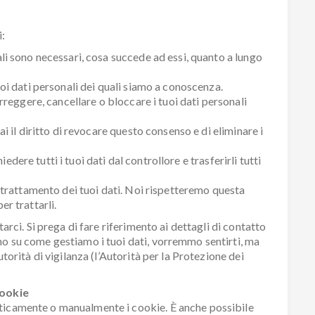
i:
nali sono necessari, cosa succede ad essi, quanto a lungo
tuoi dati personali dei quali siamo a conoscenza.
correggere, cancellare o bloccare i tuoi dati personali
hai il diritto di revocare questo consenso e di eliminare i
chiedere tutti i tuoi dati dal controllore e trasferirli tutti
al trattamento dei tuoi dati. Noi rispetteremo questa
er trattarli.
tarci. Si prega di fare riferimento ai dettagli di contatto
mo su come gestiamo i tuoi dati, vorremmo sentirti, ma
utorità di vigilanza (l’Autorità per la Protezione dei
cookie
aticamente o manualmente i cookie. È anche possibile