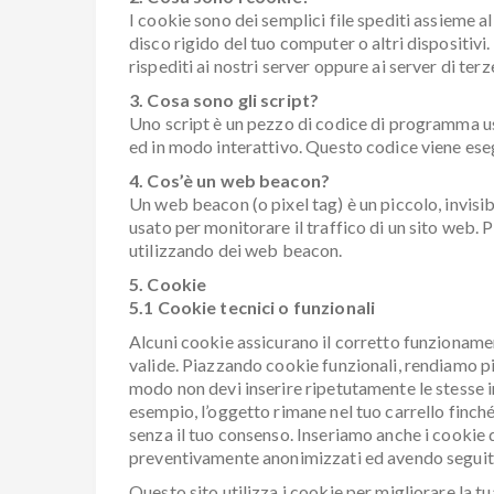
I cookie sono dei semplici file spediti assieme al
disco rigido del tuo computer o altri dispositivi
rispediti ai nostri server oppure ai server di terz
3. Cosa sono gli script?
Uno script è un pezzo di codice di programma us
ed in modo interattivo. Questo codice viene esegu
4. Cos’è un web beacon?
Un web beacon (o pixel tag) è un piccolo, invisi
usato per monitorare il traffico di un sito web. 
utilizzando dei web beacon.
5. Cookie
5.1 Cookie tecnici o funzionali
Alcuni cookie assicurano il corretto funzioname
valide. Piazzando cookie funzionali, rendiamo più
modo non devi inserire ripetutamente le stesse i
esempio, l’oggetto rimane nel tuo carrello finc
senza il tuo consenso. Inseriamo anche i cookie 
preventivamente anonimizzati ed avendo seguito 
Questo sito utilizza i cookie per migliorare la tu